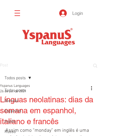
Login
Post
Todos posts
Yspanus Languages
Todos posts
26 de jul. de 2021
Línguas neolatinas: dias da
Alemão
semana em espanhol,
Espanhol
italiano e francês
Inglês
Assim como “monday” em inglês é uma 
Russo