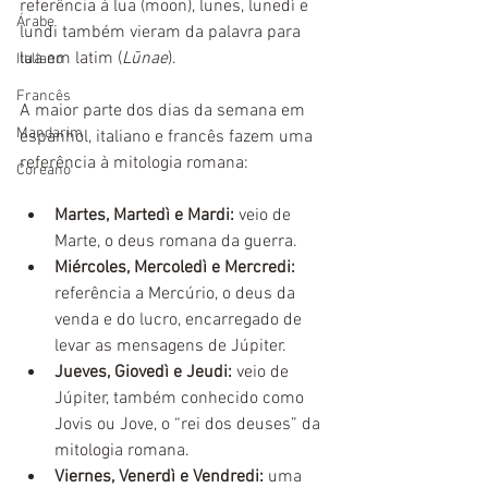
referência à lua (moon), lunes, lunedì e 
Árabe
lundi também vieram da palavra para 
lua em latim (
Lūnae
).
Italiano
Francês
A maior parte dos dias da semana em 
Mandarim
espanhol, italiano e francês fazem uma 
referência à mitologia romana:
Coreano
Martes, Martedì e Mardi: 
veio de 
Marte, o deus romana da guerra.
Miércoles, Mercoledì e Mercredi:
referência a Mercúrio, o deus da 
venda e do lucro, encarregado de 
levar as mensagens de Júpiter.
Jueves, Giovedì e Jeudi: 
veio de 
Júpiter, também conhecido como 
Jovis ou Jove, o “rei dos deuses” da 
mitologia romana.
Viernes, Venerdì e Vendredi:
 uma 