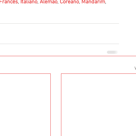
Francês
, 
Italiano
, 
Alemão
, 
Coreano
, 
Mandarim
, 