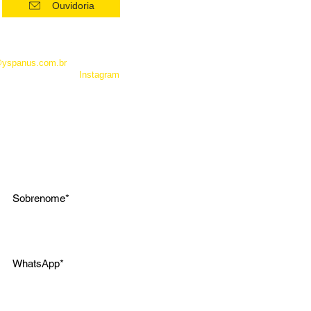
Ouvidoria
 como Whatsapp, não é um
entrar em contato com a
@yspanus.com.br
, pela nossa
 pelo diret de nosso
Instagram
.