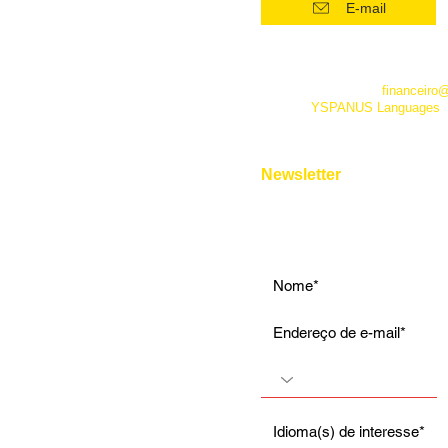
E-mail
Intensivo: Intermediário
Intensivo: Avançado
*Este número funciona apenas
telefone. Além dele você pode 
Conversação
empresa pelo e-mail
financeiro
fanpage
YSPANUS Languages
,
Instrumental
e pelo chat online de nosso site
Entrevista de Emprego
Aulas Particulares
Newsletter
Para Viagens