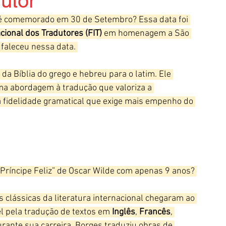
utor
é comemorado em 30 de Setembro? Essa data foi 
cional dos Tradutores (FIT)
 em homenagem a São 
faleceu nessa data. 
 da Bíblia do grego e hebreu para o latim. Ele 
ma abordagem à tradução que valoriza a 
a fidelidade gramatical que exige mais empenho do 
 Príncipe Feliz” de Oscar Wilde com apenas 9 anos? 
s clássicas da literatura internacional chegaram ao 
l pela tradução de textos em 
Inglês
, 
Francês
, 
urante sua carreira, Borges traduziu obras de 