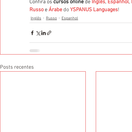
Confira os 
cursos online
 de 
Inglês
, 
Espanhol
, 
Russo
 e 
Árabe
 do 
YSPANUS Languages
!
Inglês
Russo
Espanhol
Posts recentes