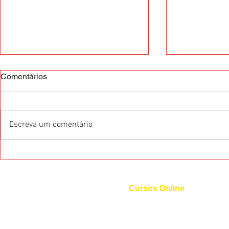
Comentários
Escreva um comentário
O que são as Certificações
5 profissões
Internacionais de Idiomas?
exigem a flu
Cursos Online
Curso de Inglês
Curso de Espanhol