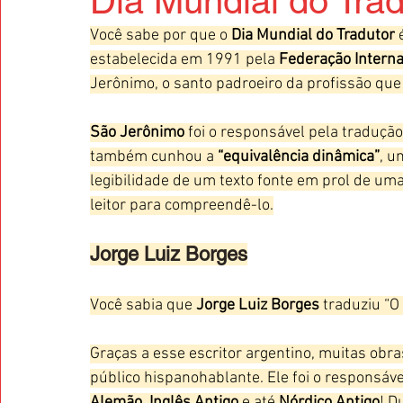
Dia Mundial do Trad
Você sabe por que o 
Dia Mundial do Tradutor
 
estabelecida em 1991 pela 
Federação Interna
Jerônimo, o santo padroeiro da profissão que 
São Jerônimo
 foi o responsável pela tradução
também cunhou a 
“equivalência dinâmica”
, u
legibilidade de um texto fonte em prol de um
leitor para compreendê-lo.
Jorge Luiz Borges
Você sabia que 
Jorge Luiz Borges
 traduziu “O
Graças a esse escritor argentino, muitas obra
público hispanohablante. Ele foi o responsáve
Alemão
, 
Inglês Antigo
 e até 
Nórdico Antigo
! D