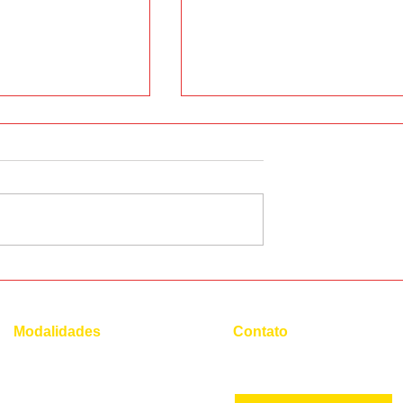
 do futuro que
Conheça os 3 principais
ência em inglês
idiomas para ser um
Diplomata
Modalidades
Contato
(21) 96554 - 4400*
Superintensivo
Intensivo: Iniciante