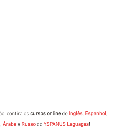
o, confira os 
cursos online
 de 
Inglês
, 
Espanhol
, 
o
, 
Árabe
 e 
Russo
 do 
YSPANUS Laguages
!