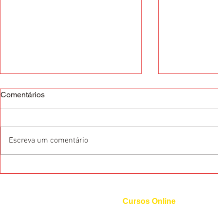
Comentários
Escreva um comentário
O que são as Certificações
Conheça os 
Internacionais de Idiomas?
idiomas par
Diplomata
Cursos Online