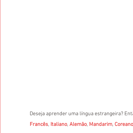
Deseja aprender uma língua estrangeira? Entã
Francês
, 
Italiano
, 
Alemão
, 
Mandarim
, 
Corean