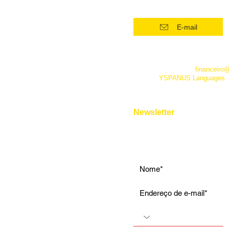
(21) 96554 - 4400*
Superintensivo
Intensivo: Iniciante
E-mail
Intensivo: Intermediário
Intensivo: Avançado
*Este número funciona apenas
telefone. Além dele você pode 
Conversação
empresa pelo e-mail
financeiro
fanpage
YSPANUS Languages
,
Instrumental
e pelo chat online de nosso site
Entrevista de Emprego
Aulas Particulares
Newsletter
Para Viagens