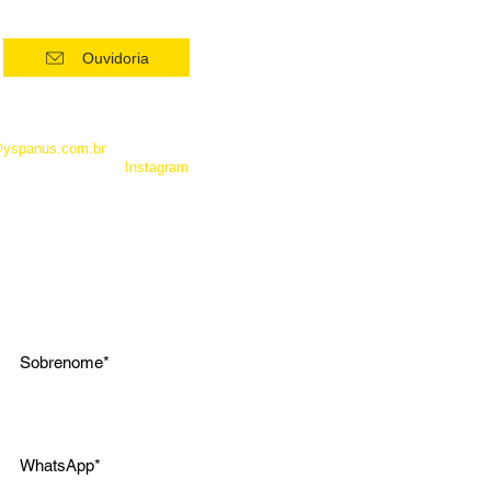
Ouvidoria
 como Whatsapp, não é um
entrar em contato com a
@yspanus.com.br
, pela nossa
 pelo diret de nosso
Instagram
.