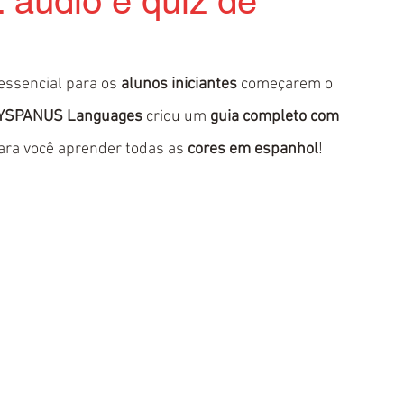
 áudio e quiz de
 essencial para os 
alunos iniciantes
 começarem o 
YSPANUS Languages
 criou um 
guia completo com 
ara você aprender todas as 
cores em espanhol
!