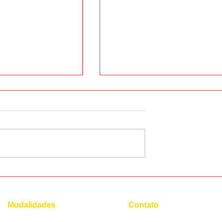
3 principais
Por que o espanhol possui
a ser um
pontos invertidos?
Modalidades
Contato