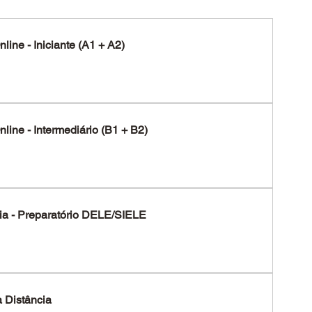
line - Iniciante (A1 + A2)
line - Intermediário (B1 + B2)
ia - Preparatório DELE/SIELE
à Distância