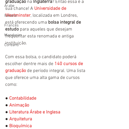
graduação
 na 
Inglaterra
? Então essa é a 
Árabe
sua chance! A 
Universidade de 
Westminster
, localizada em Londres, 
Italiano
está oferecendo uma 
bolsa integral de 
Francês
estudo
 para aqueles que desejam 
Mandarim
frequentar esta renomada e antiga 
instituição.
Coreano
Com essa bolsa, o candidato poderá 
escolher dentre mais de 
140 cursos de 
graduação
 de período integral. Uma lista 
que oferece uma alta gama de cursos 
como:
● 
Contabilidade
● 
Animação
● 
Literatura Árabe e Inglesa
● 
Arquitetura
● 
Bioquímica