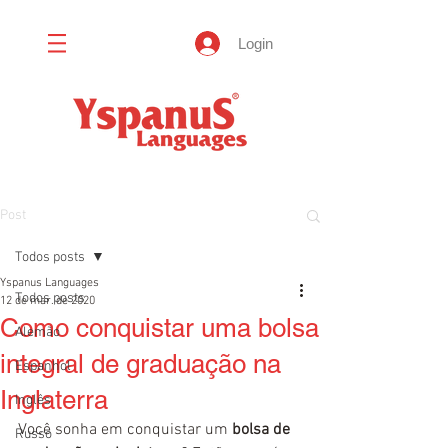
Login
Post
Todos posts
Yspanus Languages
Todos posts
12 de mar. de 2020
Como conquistar uma bolsa
Alemão
integral de graduação na
Espanhol
Inglaterra
Inglês
Você sonha em conquistar um 
bolsa de 
Russo