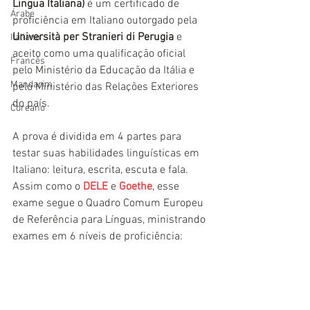
Lingua Italiana)
 é um certificado de 
Árabe
proficiência em Italiano outorgado pela 
Università per Stranieri di Perugia
 e 
Italiano
aceito como uma qualificação oficial 
Francês
pelo Ministério da Educação da Itália e 
Mandarim
pelo Ministério das Relações Exteriores 
do país. 
Coreano
A prova é dividida em 4 partes para 
testar suas habilidades linguísticas em 
Italiano: leitura, escrita, escuta e fala. 
Assim como o 
DELE
 e 
Goethe
, esse 
exame segue o Quadro Comum Europeu 
de Referência para Línguas, ministrando 
exames em 6 níveis de proficiência: