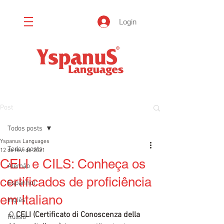
Login
Post
Todos posts
Yspanus Languages
Todos posts
12 de fev. de 2021
CELI e CILS: Conheça os
Alemão
certificados de proficiência
Espanhol
em Italiano
Inglês
O
 CELI (Certificato di Conoscenza della 
Russo