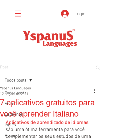
Login
Post
Todos posts
Yspanus Languages
Todos posts
12 de jan. de 2021
7 aplicativos gratuitos para
Alemão
você aprender Italiano
Espanhol
Aplicativos de aprendizado de idiomas
Inglês
são uma ótima ferramenta para você 
Russo
complementar os seus estudos de uma 