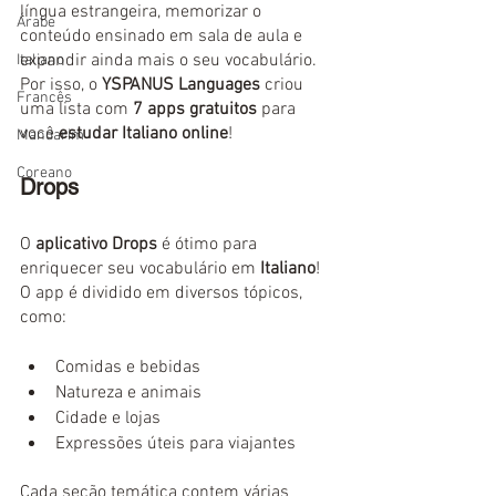
língua estrangeira, memorizar o 
Árabe
conteúdo ensinado em sala de aula e 
expandir ainda mais o seu vocabulário. 
Italiano
Por isso, o 
YSPANUS Languages
 criou 
Francês
uma lista com 
7 apps gratuitos 
para 
você
 estudar Italiano online
!
Mandarim
Coreano
Drops
O 
aplicativo Drops
 é ótimo para 
enriquecer seu vocabulário em 
Italiano
! 
O app é dividido em diversos tópicos, 
como: 
Comidas e bebidas
Natureza e animais
Cidade e lojas
Expressões úteis para viajantes
Cada seção temática contem várias 