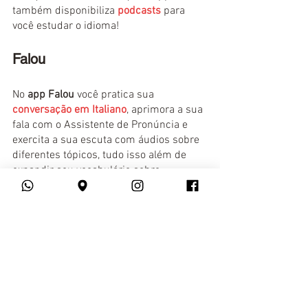
também disponibiliza 
podcasts
 para 
você estudar o idioma!
Falou
No 
app Falou
 você pratica sua 
conversação em Italiano
, aprimora a sua 
fala com o Assistente de Pronúncia e 
exercita a sua escuta com áudios sobre 
diferentes tópicos, tudo isso além de 
expandir seu vocabulário sobre 
comidas, animais, aeroporto, transporte, 
hotel e muito mais!
Ainda não é
 fluente em Italiano
? Então, 
venha estudar no 
YSPANUS Laguages
! 
Em nosso 
curso online de Italiano
, você 
encontrará professores com ampla 
experiência no mercado e uma 