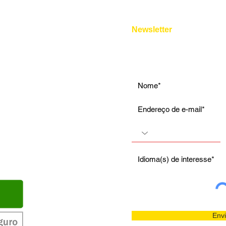
e pelo chat online de nosso site
Entrevista de Emprego
Aulas Particulares
Newsletter
Para Viagens
Envi