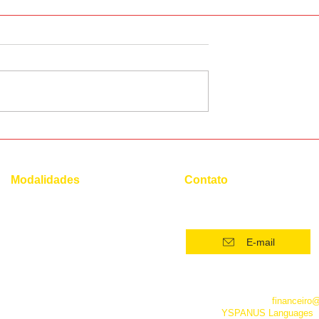
onúncia do
Quais áreas profissionais a
fluência em francês é
essencial?
Modalidades
Contato
(21) 96554 - 4400*
Superintensivo
Intensivo: Iniciante
E-mail
Intensivo: Intermediário
Intensivo: Avançado
*Este número funciona apenas
telefone. Além dele você pode 
Conversação
empresa pelo e-mail
financeiro
fanpage
YSPANUS Languages
,
Instrumental