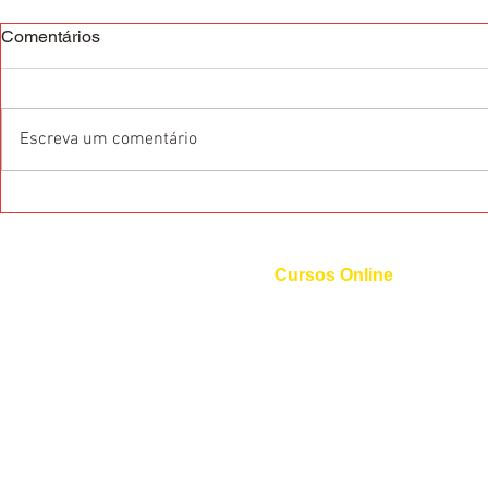
Comentários
Escreva um comentário
O que são as Certificações
Dicas de pr
Internacionais de Idiomas?
Francês
Cursos Online
Curso de Inglês
Curso de Espanhol
Curso de Italiano
Curso de Alemão
Curso de Francês
Curso de Mandarim