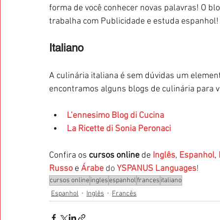
forma de você conhecer novas palavras! O blo
trabalha com Publicidade e estuda espanhol!
Italiano
A culinária italiana é sem dúvidas um element
encontramos alguns blogs de culinária para v
L’ennesimo Blog di Cucina
La Ricette di Sonia Peronaci
Confira os 
cursos online
 de 
Inglês
, 
Espanhol
, 
Russo
 e 
Árabe
 do 
YSPANUS Languages
!
cursos online
ingles
espanhol
frances
italiano
Espanhol
Inglês
Francês