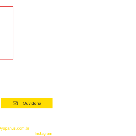
Ouvidoria
 como Whatsapp, não é um
entrar em contato com a
@yspanus.com.br
, pela nossa
 pelo diret de nosso
Instagram