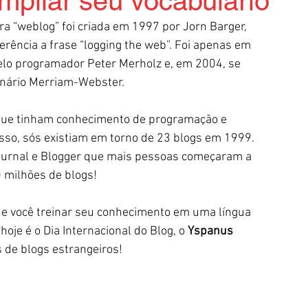
mpliar seu vocabulário
a “weblog” foi criada em 1997 por Jorn Barger, 
rência a frase “logging the web”. Foi apenas em 
elo programador Peter Merholz e, em 2004, se 
onário Merriam-Webster.
 que tinham conhecimento de programação e 
isso, sós existiam em torno de 23 blogs em 1999. 
ournal e Blogger que mais pessoas começaram a 
50 milhões de blogs!
e você treinar seu conhecimento em uma língua 
oje é o Dia Internacional do Blog, o 
Yspanus 
 de blogs estrangeiros!