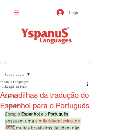
Login
Post
Todos posts
Yspanus Languages
Todos posts
12 de ago. de 2020
Armadilhas da tradução do
Alemão
Espanhol para o Português
Espanhol
Como o 
Espanhol
 e o 
Português
Inglês
possuem uma 
similaridade lexical de 
Russo
89%
, muitos brasileiros decidem não 