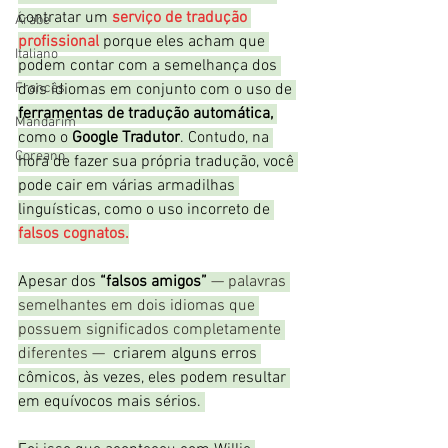
contratar um 
serviço de tradução 
Árabe
profissional
 porque eles acham que 
Italiano
podem contar com a semelhança dos 
Francês
dois idiomas em conjunto com o uso de 
ferramentas de tradução automática, 
Mandarim
como o 
Google Tradutor
. Contudo, na 
Coreano
hora de fazer sua própria tradução, você 
pode cair em várias armadilhas 
linguísticas, como o uso incorreto de 
falsos cognatos.
Apesar dos 
“falsos amigos”
— palavras 
semelhantes em dois idiomas que 
possuem significados completamente 
diferentes — 
 criarem alguns erros 
cômicos, às vezes, eles podem resultar 
em equívocos mais sérios. 