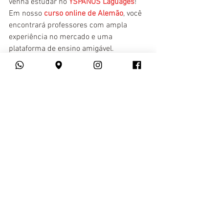
venha estudar no 
YSPANUS Laguages
! 
Em nosso 
curso online de Alemão
, você 
encontrará professores com ampla 
experiência no mercado e uma 
plataforma de ensino amigável.
cursos online
alemao
Alemão
Ver tudo
Posts recentes