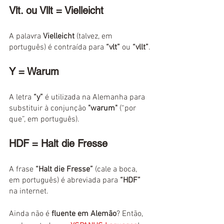
Vlt. ou Vllt = Vielleicht
A palavra 
Vielleicht
 (talvez, em 
português) é contraída para 
“vlt”
 ou 
“vllt”
.
Y = Warum
A letra 
“y”
 é utilizada na Alemanha para 
substituir à conjunção 
"warum"
 (“por 
que”, em português).
HDF = Halt die Fresse
A frase 
“Halt die Fresse”
 (cale a boca, 
em português) é abreviada para 
“HDF”
na internet.
Ainda não é
 fluente em Alemão
? Então, 