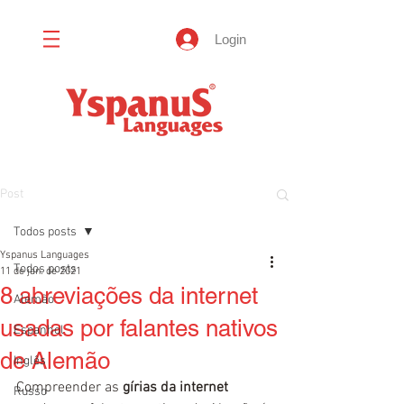
Login
Post
Todos posts
Yspanus Languages
Todos posts
11 de jan. de 2021
8 abreviações da internet
Alemão
usadas por falantes nativos
Espanhol
de Alemão
Inglês
Compreender as 
gírias da internet 
Russo