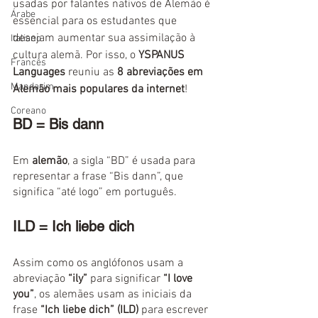
usadas por falantes nativos de Alemão é 
Árabe
essencial para os estudantes que 
desejam aumentar sua assimilação à 
Italiano
cultura alemã. Por isso, o 
YSPANUS 
Francês
Languages
 reuniu as 
8 abreviações em 
Mandarim
Alemão mais populares da internet
!
Coreano
BD = Bis dann 
Em 
alemão
, a sigla “BD” é usada para 
representar a frase “Bis dann”, que 
significa “até logo” em português.
ILD = Ich liebe dich
Assim como os anglófonos usam a 
abreviação 
“ily”
 para significar 
“I love 
you”
, os alemães usam as iniciais da 
frase 
“Ich liebe dich” (ILD)
 para escrever 