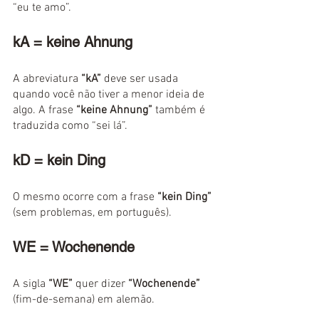
“eu te amo”.
kA = keine Ahnung
A abreviatura 
“kA”
 deve ser usada 
quando você não tiver a menor ideia de 
algo. A frase 
“keine Ahnung”
 também é 
traduzida como “sei lá”.
kD = kein Ding
O mesmo ocorre com a frase 
“kein Ding”
(sem problemas, em português).
WE = Wochenende
A sigla 
“WE”
 quer dizer 
“Wochenende”
(fim-de-semana) em alemão.