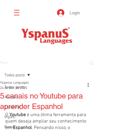
Login
Post
Todos posts
Yspanus Languages
Todos posts
24 de dez. de 2020
5 canais no Youtube para
Alemão
aprender Espanhol
Espanhol
O 
Youtube
 é uma ótima ferramenta para 
Inglês
quem deseja ampliar seu conhecimento 
Russo
em 
Espanhol
. Pensando nisso, o 