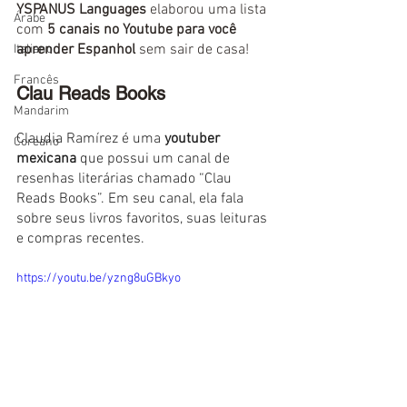
YSPANUS Languages
 elaborou uma lista 
Árabe
com
 5 canais no Youtube para você 
aprender Espanhol
 sem sair de casa!
Italiano
Francês
Clau Reads Books
Mandarim
Claudia Ramírez é uma 
youtuber 
Coreano
mexicana 
que possui um canal de 
resenhas literárias chamado “Clau 
Reads Books”. Em seu canal, ela fala 
sobre seus livros favoritos, suas leituras 
e compras recentes.
https://youtu.be/yzng8uGBkyo