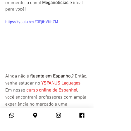
momento, o canal 
Meganoticias
 é ideal 
para você! 
https://youtu.be/Z3PjiHVKhZM
Ainda não é
 fluente em Espanhol
? Então, 
venha estudar no 
YSPANUS Laguages
! 
Em nosso 
curso online de Espanhol
, 
você encontrará professores com ampla 
experiência no mercado e uma 
plataforma de ensino amigável.
Superintensivo A1 & A2