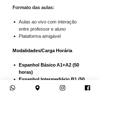
Formato das aulas:
Aulas ao vivo com interação
entre professor e aluno
Plataforma amigável
Modalidades/Carga Horária
Espanhol Básico A1+A2 (50
horas)
Espanhol Intermediário B1 (50
horas)
Espanhol Intermediário B2(50
horas)
Espanhol Avançado C1 (50
horas)
Espanhol Avançado C2 (50
horas)
Conversação em Espanhol (20