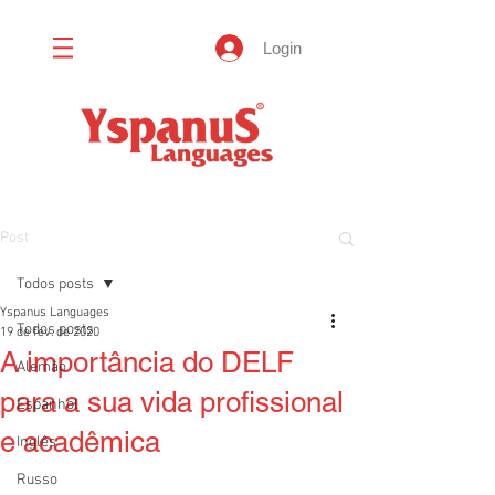
Login
Post
Todos posts
Yspanus Languages
Todos posts
19 de fev. de 2020
A importância do DELF
Alemão
para a sua vida profissional
Espanhol
e acadêmica
Inglês
Russo