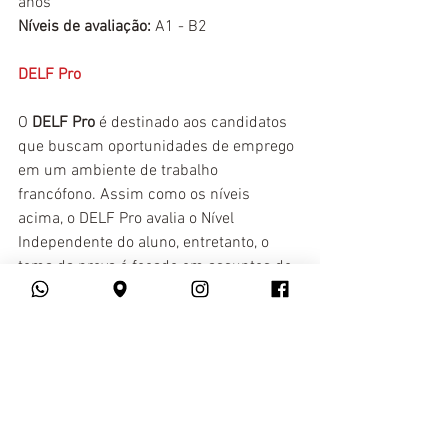
anos
Níveis de avaliação: 
A1 - B2
DELF Pro
O 
DELF Pro
 é destinado aos candidatos 
que buscam oportunidades de emprego 
em um ambiente de trabalho 
francófono. Assim como os níveis 
acima, o DELF Pro avalia o Nível 
Independente do aluno, entretanto, o 
tema da prova é focado em assuntos do 
mundo do trabalho.
Níveis de avaliação: 
A1 - B2
DALF
O DALF (Diplôme Approfondi de Langue 