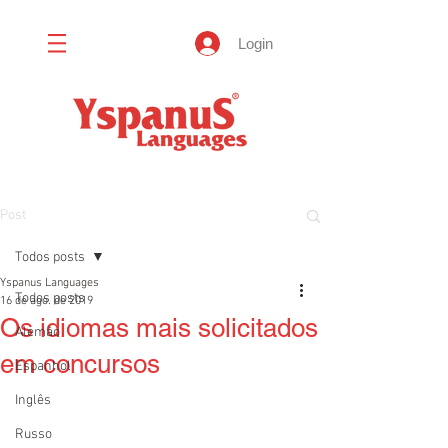
Login
Post
Todos posts
Yspanus Languages
Todos posts
16 de ago. de 2019
Os idiomas mais solicitados
Alemão
em concursos
Espanhol
Inglês
Russo