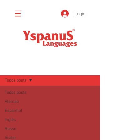
Login
Blog
Todos posts
Todos posts
Alemão
Espanhol
Inglês
Russo
Árabe