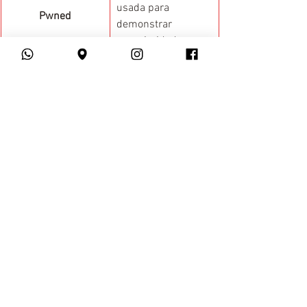
usada para 
Pwned
demonstrar 
superioridade 
sobre um oponente.
Quando um jogador 
fica tão furioso que 
Ragequit
ele abandona uma 
partida.
Abreviação de 
Rez
"resurrect"
(ressuscitar).
Role-playing game
. 
RPG
 são jogos 
imersivos nos 
quais jogadores 
RPG
assumem os 