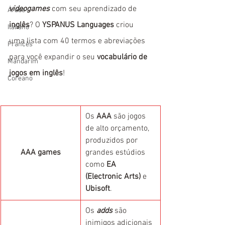
videogames
 com seu aprendizado de 
Árabe
inglês
? O 
YSPANUS Languages
 criou 
Italiano
uma lista com 40 termos e abreviações 
Francês
para você expandir o seu 
vocabulário de 
Mandarim
jogos em inglês
!
Coreano
Os 
AAA
 são jogos 
de alto orçamento, 
produzidos por 
AAA games
grandes estúdios 
como 
EA 
(Electronic Arts)
 e 
Ubisoft
.
Os 
adds
 são 
inimigos adicionais 