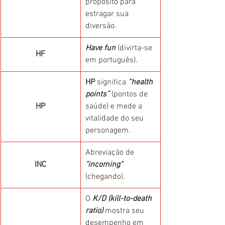
propósito para 
estragar sua 
diversão.
Have fun
 (divirta-se 
HF
em português).
HP
 significa 
“health 
points”
 (pontos de 
HP
saúde) e mede a 
vitalidade do seu 
personagem.
Abreviação de 
INC
"incoming"
(chegando).
O 
K/D (kill-to-death 
ratio)
 mostra seu 
desempenho em 