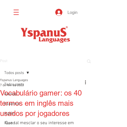
Login
Post
Todos posts
Yspanus Languages
Todos posts
7 de fev. de 2022
Vocabulário gamer: os 40
Alemão
termos em inglês mais
Espanhol
usados por jogadores
Inglês
Que tal mesclar o seu interesse em 
Russo