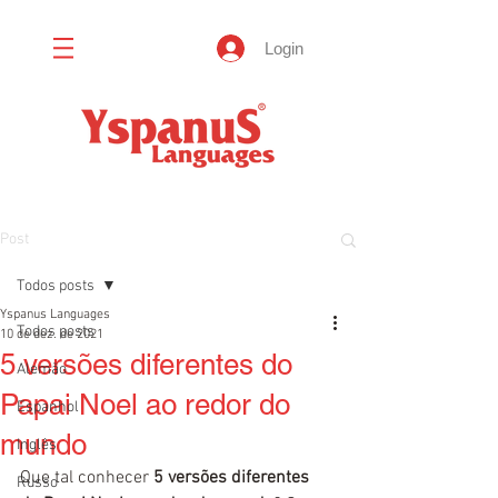
Login
Post
Todos posts
Yspanus Languages
Todos posts
10 de dez. de 2021
5 versões diferentes do
Alemão
Papai Noel ao redor do
Espanhol
mundo
Inglês
Que tal conhecer 
5 versões diferentes 
Russo