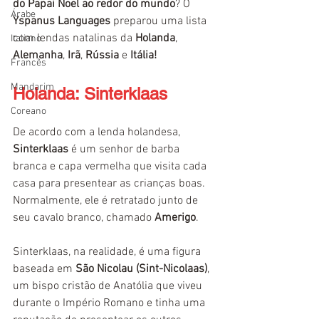
do Papai Noel ao redor do mundo
? O 
Árabe
Yspanus Languages
 preparou uma lista 
com lendas natalinas da 
Holanda
, 
Italiano
Alemanha
, 
Irã
, 
Rússia
 e 
Itália!
Francês
Mandarim
Holanda: Sinterklaas
Coreano
De acordo com a lenda holandesa, 
Sinterklaas
 é um senhor de barba 
branca e capa vermelha que visita cada 
casa para presentear as crianças boas. 
Normalmente, ele é retratado junto de 
seu cavalo branco, chamado 
Amerigo
.
Sinterklaas, na realidade, é uma figura 
baseada em 
São Nicolau (Sint-Nicolaas)
, 
um bispo cristão de Anatólia que viveu 
durante o Império Romano e tinha uma 