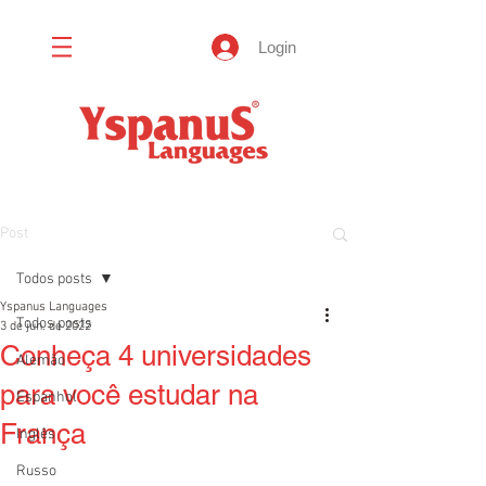
Login
Post
Todos posts
Yspanus Languages
Todos posts
3 de jun. de 2022
Conheça 4 universidades
Alemão
para você estudar na
Espanhol
França
Inglês
Russo