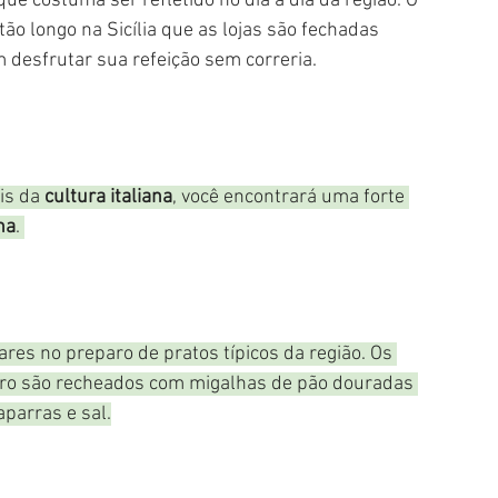
 costuma ser refletido no dia a dia da região. O 
ão longo na Sicília que as lojas são fechadas 
 desfrutar sua refeição sem correria.
is da 
cultura italiana
, você encontrará uma forte 
ana
. 
res no preparo de pratos típicos da região. Os 
uro são recheados com migalhas de pão douradas 
aparras e sal.