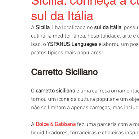
Sicília: conheça a c
sul da Itália
A 
Sicília
, ilha localizada no 
sul da Itália
, possu
culinária mediterrânea, hospitalidade, arte 
isso, o 
YSPANUS Languages
 elaborou um post
pratos típicos mais populares!
Carretto Siciliano
O 
carretto siciliano
 é uma carroça ornamentada
tornou um ícone da cultura popular e um obje
não se limitam a apenas carroças, mas inclue
A 
Dolce & Gabbana
 fez uma parceria com a m
liquidificadores, torradeiras e chaleiras
 inspi