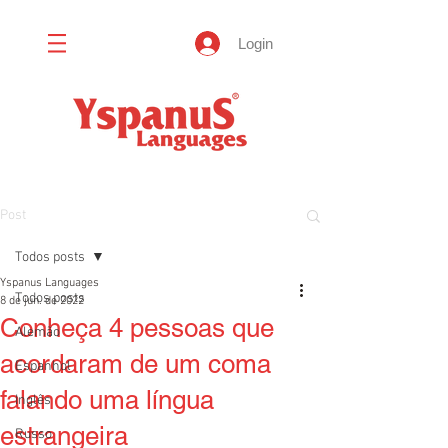
Login
Post
Todos posts
Yspanus Languages
Todos posts
8 de jun. de 2022
Conheça 4 pessoas que
Alemão
acordaram de um coma
Espanhol
falando uma língua
Inglês
estrangeira
Russo