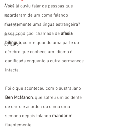
Árabe
Você já ouviu falar de pessoas que 
acordaram de um coma falando 
Italiano
fluentemente uma língua estrangeira? 
Francês
Essa condição, chamada de 
afasia 
Mandarim
bilíngue
, ocorre quando uma parte do 
Coreano
cérebro que conhece um idioma é 
danificada enquanto a outra permanece 
intacta.
Foi o que aconteceu com o australiano 
Ben McMahon
, que sofreu um acidente 
de carro e acordou do coma uma 
semana depois falando 
mandarim
fluentemente! 