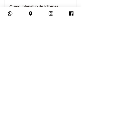
Curso Intensivo de Idiomas 
Online - Intermediário (B1 + B2)
Comprar
Curso Intensivo de Idiomas 
Online - Avançado (C1 + C2)
Comprar