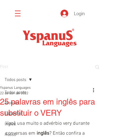
Login
Post
Todos posts
Yspanus Languages
Todos posts
22 de abr. de 2022
25 palavras em inglês para
Alemão
substituir o VERY
Espanhol
Você usa muito o advérbio very durante 
Inglês
conversas em 
inglês
? Então confira a 
Russo