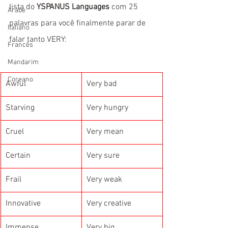
lista do 
YSPANUS Languages
 com 25 
Árabe
palavras para você finalmente parar de 
Italiano
falar tanto VERY:
Francês
Mandarim
Coreano
Awful
Very bad
Starving
Very hungry
Cruel
Very mean
Certain
Very sure
Frail
Very weak
Innovative
Very creative
Immense
Very big