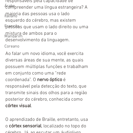
responsáveis pela capacidade de 
Árabe
compreender uma língua estrangeira? A 
maioria das pessoas usa o lado 
Italiano
esquerdo do cérebro, mas existem 
Francês
pessoas que usam o lado direito ou uma 
mistura de ambos para o 
Mandarim
desenvolvimento da linguagem. 
Coreano
Ao falar um novo idioma, você exercita 
diversas áreas de sua mente, as quais 
possuem múltiplas funções e trabalham 
em conjunto como uma “rede 
coordenada”. O 
nervo óptico
 é 
responsável pela detecção do texto, que 
transmite sinais dos olhos para a região 
posterior do cérebro, conhecida como 
córtex visual
. 
O aprendizado de Braille, entretanto, usa 
o 
córtex sensorial
, localizado no topo do 
cérebro. Já, ao escutar um áudiolivro, 