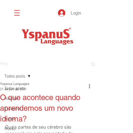
Login
Post
Todos posts
Yspanus Languages
Todos posts
21 de jun. de 2021
O que acontece quando
Alemão
aprendemos um novo
Espanhol
idioma?
Inglês
Quais partes de seu cérebro são 
Russo