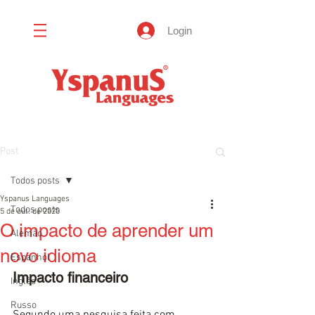
Login
Post
Todos posts
Yspanus Languages
Todos posts
5 de out. de 2020
O impacto de aprender um
Alemão
novo idioma
Espanhol
Impacto financeiro
Inglês
Russo