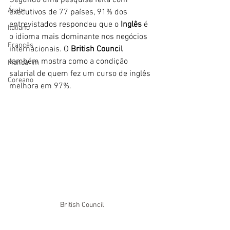
Segundo uma pesquisa feita com 
Árabe
executivos de 77 países, 91% dos 
entrevistados respondeu que o 
Inglês
 é 
Italiano
o idioma mais dominante nos negócios 
Francês
internacionais. O 
British Council
também mostra como a condição 
Mandarim
salarial de quem fez um curso de inglês 
Coreano
melhora em 97%.
British Council