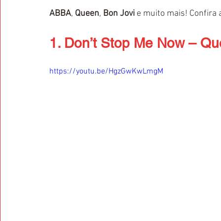
ABBA
, 
Queen
, 
Bon Jovi
 e muito mais! Confira 
1. Don’t Stop Me Now – Q
https://youtu.be/HgzGwKwLmgM