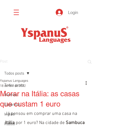
Login
Post
Todos posts
Yspanus Languages
Todos posts
18 de fev. de 2022
Morar na Itália: as casas
Alemão
que custam 1 euro
Espanhol
Já pensou em comprar uma casa na 
Inglês
Itália
 por 1 euro? Na cidade de 
Sambuca 
Russo