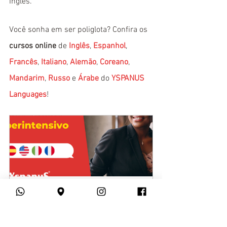
inglês.
Você sonha em ser poliglota? Confira os 
cursos online
 de 
Inglês
, 
Espanhol
, 
Francês
, 
Italiano
, 
Alemão
, 
Coreano
, 
Mandarim
, 
Russo
 e 
Árabe
 do 
YSPANUS 
Languages
!
Superintensivo Online - Julho de 
2022
Comprar