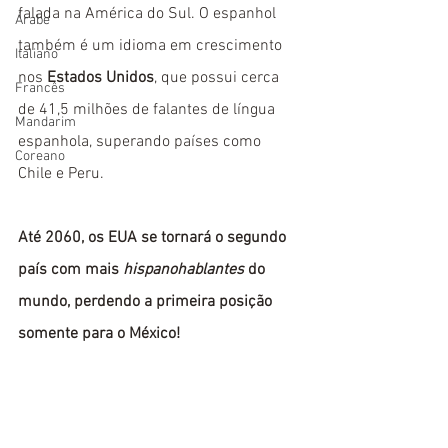
falada na América do Sul. O espanhol 
Árabe
também é um idioma em crescimento 
Italiano
nos 
Estados Unidos
, que possui cerca 
Francês
de 41,5 milhões de falantes de língua 
Mandarim
espanhola, superando países como 
Coreano
Chile e Peru. 
Até 2060, os EUA se tornará o segundo 
país com mais 
hispanohablantes
 do 
mundo, perdendo a primeira posição 
somente para o México!