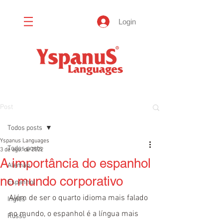
Login
Post
Todos posts
Yspanus Languages
Todos posts
3 de ago. de 2022
A importância do espanhol
Alemão
no mundo corporativo
Espanhol
Além de ser o quarto idioma mais falado 
Inglês
no mundo, o espanhol é a língua mais 
Russo