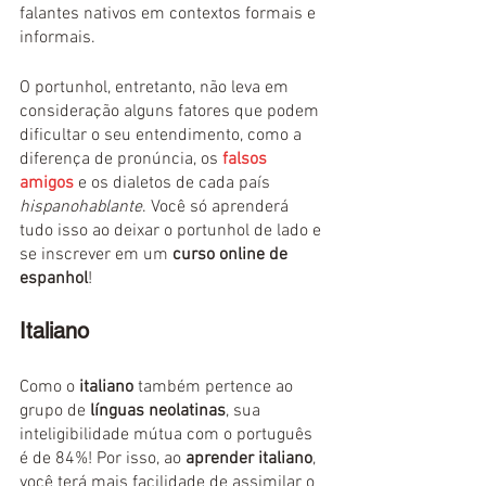
falantes nativos em contextos formais e 
informais. 
O portunhol, entretanto, não leva em 
consideração alguns fatores que podem 
dificultar o seu entendimento, como a 
diferença de pronúncia, os 
falsos 
amigos
 e os dialetos de cada país 
hispanohablante
. Você só aprenderá 
tudo isso ao deixar o portunhol de lado e 
se inscrever em um 
curso online de 
espanhol
!
Italiano
Como o 
italiano
 também pertence ao 
grupo de
 línguas neolatinas
, sua 
inteligibilidade mútua com o português 
é de 84%! Por isso, ao 
aprender italiano
, 
você terá mais facilidade de assimilar o 