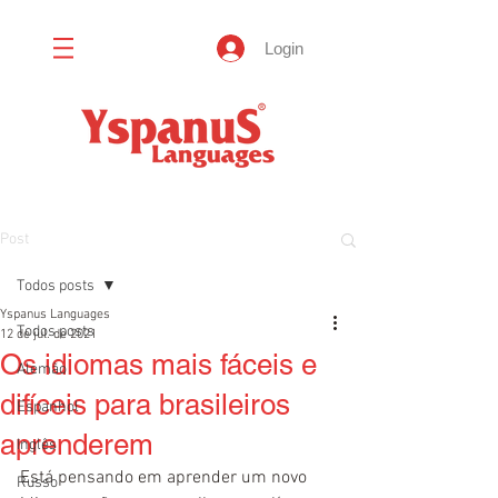
Login
Post
Todos posts
Yspanus Languages
Todos posts
12 de jul. de 2021
Os idiomas mais fáceis e
Alemão
difíceis para brasileiros
Espanhol
aprenderem
Inglês
Está pensando em aprender um novo 
Russo