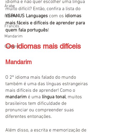
idioma e não quer escolher uma língua 
Árabe
muito difícil? Então, confira a lista do 
YSPANUS Languages
 com os 
idiomas 
Italiano
mais fáceis e difíceis de aprender para 
Francês
quem fala português
!
Mandarim
Os idiomas mais difíceis
Coreano
Mandarim
O 2º idioma mais falado do mundo 
também é uma das línguas estrangeiras 
mais difíceis de aprender! Como o 
mandarim
 é uma 
língua tonal
, muitos 
brasileiros tem dificuldade de 
pronunciar ou compreender suas 
diferentes entonações.
Além disso, a escrita e memorização de 