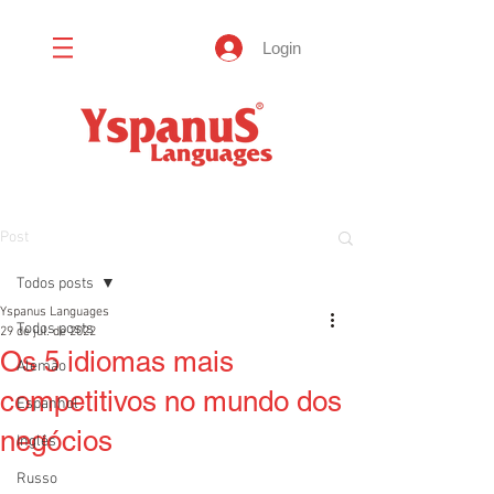
Login
Post
Todos posts
Yspanus Languages
Todos posts
29 de jul. de 2022
Os 5 idiomas mais
Alemão
competitivos no mundo dos
Espanhol
negócios
Inglês
Russo