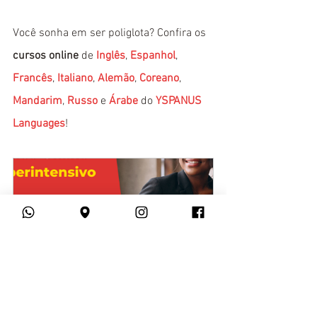
Você sonha em ser poliglota? Confira os 
cursos online
 de 
Inglês
, 
Espanhol
, 
Francês
, 
Italiano
, 
Alemão
, 
Coreano
, 
Mandarim
, 
Russo
 e 
Árabe
 do 
YSPANUS 
Languages
!
Superintensivo Online - Julho de 
2022
Comprar