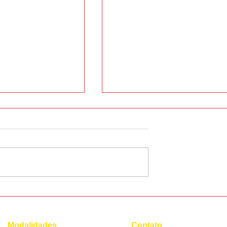
onúncia do
12 cafeterias mais
encantadoras do mundo
Modalidades
Contato