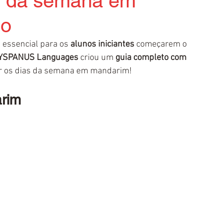
as da semana em
io
é essencial para os 
alunos iniciantes
 começarem o 
YSPANUS Languages
 criou um 
guia completo com 
er os dias da semana em mandarim!
rim