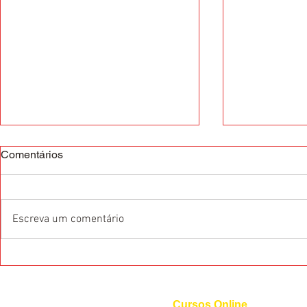
Comentários
Escreva um comentário
O que são as Certificações
Dicas de pr
Internacionais de Idiomas?
Francês
Cursos Online