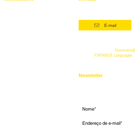
(21) 96554 - 4400*
Superintensivo
Intensivo: Iniciante
E-mail
Intensivo: Intermediário
Intensivo: Avançado
*Este número funciona apenas
telefone. Além dele você pode 
Conversação
empresa pelo e-mail
financeiro
fanpage
YSPANUS Languages
,
Instrumental
e pelo chat online de nosso site
Entrevista de Emprego
Aulas Particulares
Newsletter
Para Viagens