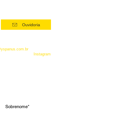
Ouvidoria
 como Whatsapp, não é um
entrar em contato com a
@yspanus.com.br
, pela nossa
 pelo diret de nosso
Instagram
.