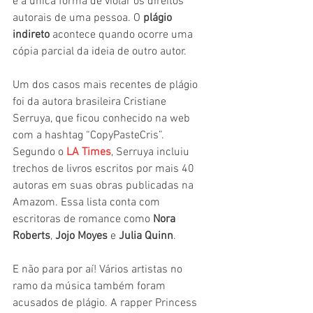
é a única forma de violar os direitos 
autorais de uma pessoa. O 
plágio 
indireto
 acontece quando ocorre uma 
cópia parcial da ideia de outro autor.
Um dos casos mais recentes de plágio 
foi da autora brasileira Cristiane 
Serruya, que ficou conhecido na web 
com a hashtag “CopyPasteCris”. 
Segundo o 
LA Times
, Serruya incluiu 
trechos de livros escritos por mais 40 
autoras em suas obras publicadas na 
Amazom. Essa lista conta com 
escritoras de romance como
 Nora 
Roberts
, 
Jojo Moyes
 e 
Julia Quinn
.
E não para por aí! Vários artistas no 
ramo da música também foram 
acusados de plágio. A rapper Princess 