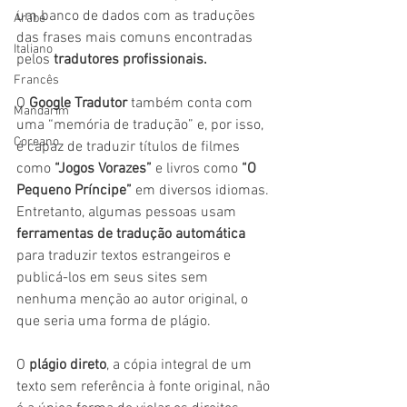
um banco de dados com as traduções 
Árabe
das frases mais comuns encontradas 
Italiano
pelos 
tradutores profissionais. 
Francês
O 
Google Tradutor
 também conta com 
Mandarim
uma “memória de tradução” e, por isso, 
Coreano
é capaz de traduzir títulos de filmes 
como 
“Jogos Vorazes”
 e livros como 
“O 
Pequeno Príncipe”
 em diversos idiomas. 
Entretanto, algumas pessoas usam 
ferramentas de tradução automática
para traduzir textos estrangeiros e 
publicá-los em seus sites sem 
nenhuma menção ao autor original, o 
que seria uma forma de plágio.
O 
plágio direto
, a cópia integral de um 
texto sem referência à fonte original, não 