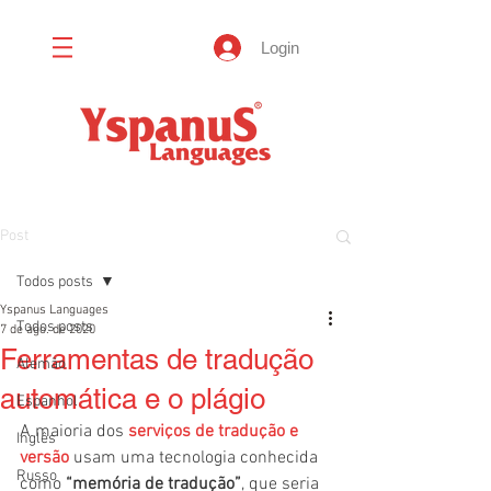
Login
Post
Todos posts
Yspanus Languages
Todos posts
7 de ago. de 2020
Ferramentas de tradução
Alemão
automática e o plágio
Espanhol
A maioria dos 
serviços de tradução e 
Inglês
versão
 usam uma tecnologia conhecida 
Russo
como 
“memória de tradução”
, que seria 