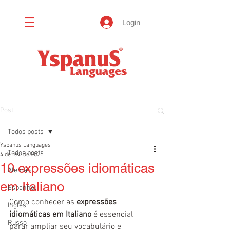
Login
Post
Todos posts
Yspanus Languages
Todos posts
4 de fev. de 2021
10 expressões idiomáticas
Alemão
em Italiano
Espanhol
Como conhecer as 
expressões 
Inglês
idiomáticas em Italiano
 é essencial 
Russo
parar ampliar seu vocabulário e 