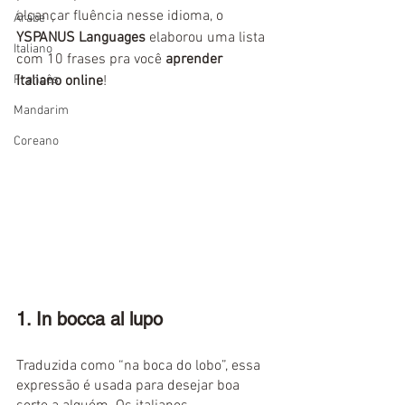
alcançar fluência nesse idioma, o 
Árabe
YSPANUS Languages
 elaborou uma lista 
Italiano
com 10 frases pra você 
aprender 
Francês
Italiano online
!
Mandarim
Coreano
1. In bocca al lupo
Traduzida como “na boca do lobo”, essa 
expressão é usada para desejar boa 