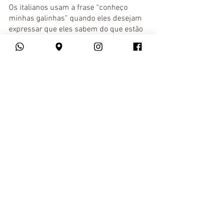
Os italianos usam a frase “conheço 
minhas galinhas” quando eles desejam 
expressar que eles sabem do que estão 
falando ou lidando.
10. Avere un cervello di gallina
“Ter um cérebro de galinha” representa 
uma pessoa que age estupidamente ou 
possui um julgamento ruim.
Ainda não é
 fluente em Italiano
? Então, 
venha estudar no 
YSPANUS Laguages
! 
Em nosso 
curso online de Italiano
, você 
encontrará professores com ampla 
experiência no mercado e uma 
plataforma de ensino amigável.
Superintensivo A1