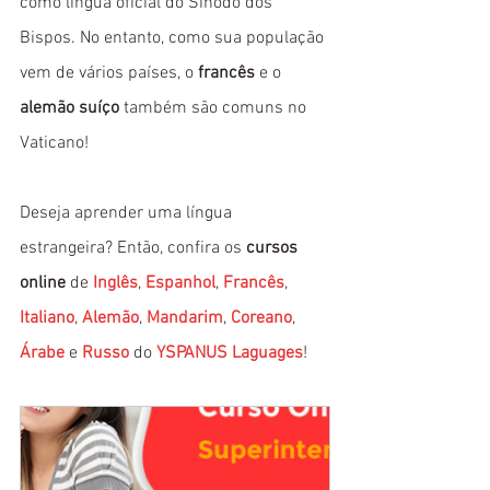
como língua oficial do Sínodo dos 
Bispos. No entanto, como sua população 
vem de vários países, o 
francês
 e o 
alemão suíço
 também são comuns no 
Vaticano!
Deseja aprender uma língua 
estrangeira? Então, confira os 
cursos 
online
 de 
Inglês
, 
Espanhol
, 
Francês
, 
Italiano
, 
Alemão
, 
Mandarim
, 
Coreano
, 
Árabe
 e 
Russo
 do 
YSPANUS Laguages
!