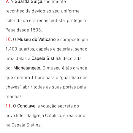
9. 
A 
Guarda Suíça
, facilmente 
reconhecida devido ao seu uniforme 
colorido da era renascentista, protege o 
Papa desde 1506.
10.
O 
Museu do Vaticano
 é composto por 
1.400 quartos, capelas e galerias, sendo 
uma delas a 
Capela Sistina
, decorada 
por 
Michelangelo
. O museu é tão grande 
que demora 1 hora para o “guardião das 
chaves” abrir todas as suas portas pela 
manhã!
11.
O 
Conclave
, a votação secreta do 
novo líder da Igreja Católica, é realizado 
na Capela Sistina.