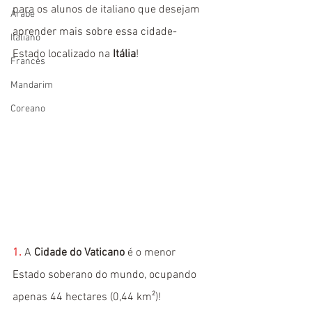
para os alunos de italiano que desejam 
Árabe
aprender mais sobre essa cidade-
Italiano
Estado localizado na 
Itália
!
Francês
Mandarim
Coreano
1. 
A 
Cidade do Vaticano
 é o menor 
Estado soberano do mundo, ocupando 
apenas 44 hectares (0,44 km²)!