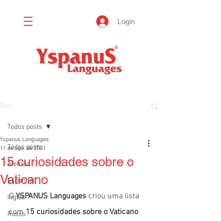
Login
Post
Todos posts
Yspanus Languages
Todos posts
11 de ago. de 2021
15 curiosidades sobre o
Alemão
Vaticano
Espanhol
O 
YSPANUS Languages
 criou uma lista 
Inglês
com 
15 curiosidades sobre o Vaticano 
Russo