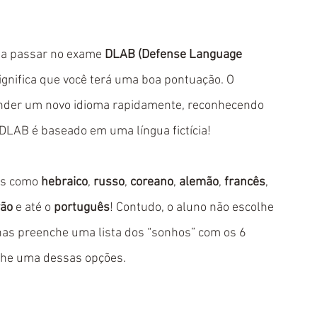
isa passar no exame 
DLAB (Defense Language 
significa que você terá uma boa pontuação. O 
render um novo idioma rapidamente, reconhecendo 
 DLAB é baseado em uma língua fictícia!
os como 
hebraico
, 
russo
, 
coreano
, 
alemão
, 
francês
, 
rão
 e até o 
português
! Contudo, o aluno não escolhe 
enas preenche uma lista dos “sonhos” com os 6 
olhe uma dessas opções.