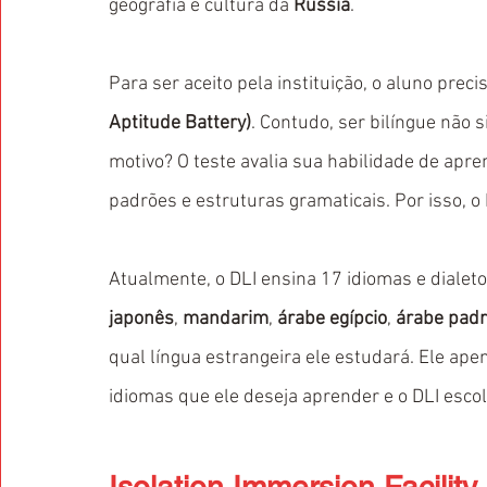
geografia e cultura da 
Rússia
.
Para ser aceito pela instituição, o aluno prec
Aptitude Battery)
. Contudo, ser bilíngue não 
motivo? O teste avalia sua habilidade de ap
padrões e estruturas gramaticais. Por isso, o
Atualmente, o DLI ensina 17 idiomas e dialet
japonês
, 
mandarim
, 
árabe egípcio
, 
árabe pad
qual língua estrangeira ele estudará. Ele ap
idiomas que ele deseja aprender e o DLI esc