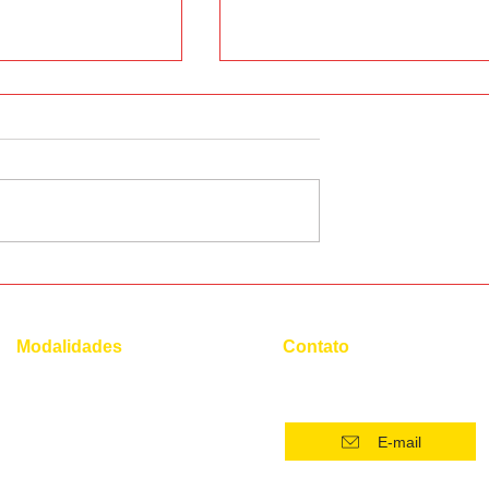
onúncia do
12 cafeterias mais
encantadoras do mundo
Modalidades
Contato
(21) 96554 - 4400*
Superintensivo
Intensivo: Iniciante
E-mail
Intensivo: Intermediário