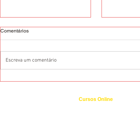
Comentários
Escreva um comentário
O que são as Certificações
Dicas de pr
Internacionais de Idiomas?
Francês
Cursos Online
Curso de Inglês
Curso de Espanhol
Curso de Italiano