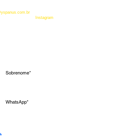
 como Whatsapp, não é um
entrar em contato com a
@yspanus.com.br
, pela nossa
 pelo diret de nosso
Instagram
.