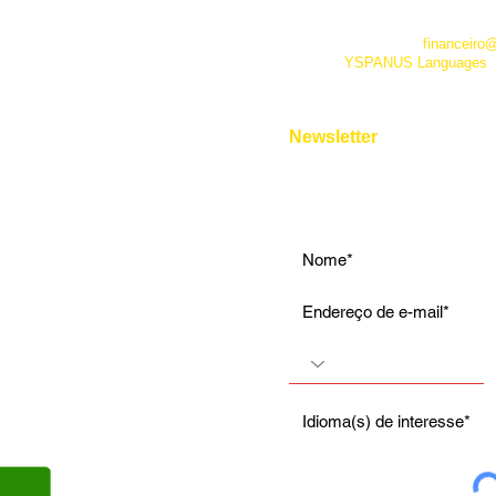
Intensivo: Avançado
*Este número funciona apenas
telefone. Além dele você pode 
Conversação
empresa pelo e-mail
financeiro
fanpage
YSPANUS Languages
,
Instrumental
e pelo chat online de nosso site
Entrevista de Emprego
Aulas Particulares
Newsletter
Para Viagens