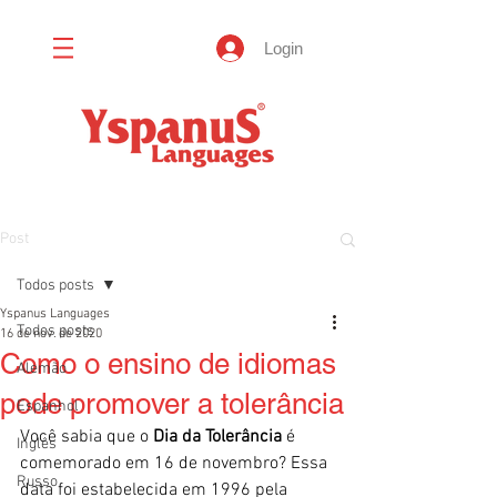
Login
Post
Todos posts
Yspanus Languages
Todos posts
16 de nov. de 2020
Como o ensino de idiomas
Alemão
pode promover a tolerância
Espanhol
Você sabia que o 
Dia da Tolerância
 é 
Inglês
comemorado em 16 de novembro? Essa 
Russo
data foi estabelecida em 1996 pela 