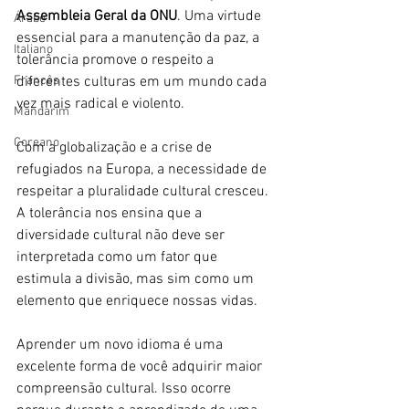
Assembleia Geral da ONU
. Uma virtude 
Árabe
essencial para a manutenção da paz, a 
Italiano
tolerância promove o respeito a 
Francês
diferentes culturas em um mundo cada 
vez mais radical e violento.
Mandarim
Coreano
Com a globalização e a crise de 
refugiados na Europa, a necessidade de 
respeitar a pluralidade cultural cresceu. 
A tolerância nos ensina que a 
diversidade cultural não deve ser 
interpretada como um fator que 
estimula a divisão, mas sim como um 
elemento que enriquece nossas vidas.
Aprender um novo idioma é uma 
excelente forma de você adquirir maior 
compreensão cultural. Isso ocorre 