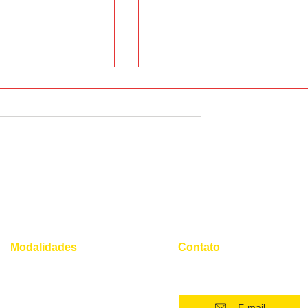
onúncia do
12 cafeterias mais
encantadoras do mundo
Modalidades
Contato
(21) 96554 - 4400*
Superintensivo
Intensivo: Iniciante
E-mail