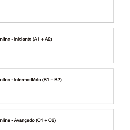
line - Iniciante (A1 + A2)
line - Intermediário (B1 + B2)
nline - Avançado (C1 + C2)