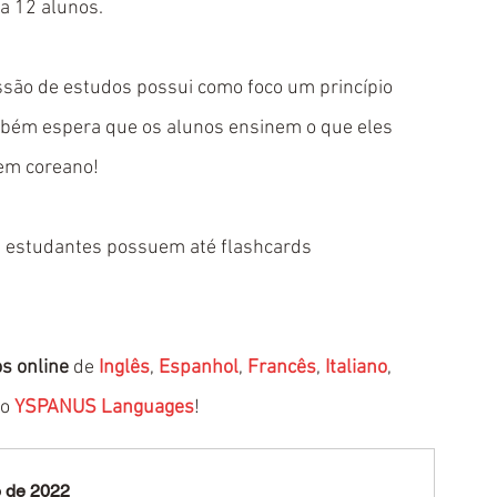
a 12 alunos.
ssão de estudos possui como foco um princípio 
ambém espera que os alunos ensinem o que eles 
em coreano!
s estudantes possuem até flashcards 
s online
 de 
Inglês
, 
Espanhol
, 
Francês
, 
Italiano
, 
o 
YSPANUS Languages
!
o de 2022