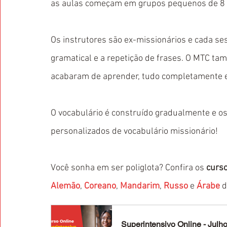
as aulas começam em grupos pequenos de 8 
Os instrutores são ex-missionários e cada se
gramatical e a repetição de frases. O MTC t
acabaram de aprender, tudo completamente 
O vocabulário é construído gradualmente e o
personalizados de vocabulário missionário!
Você sonha em ser poliglota? Confira os 
curso
Alemão
, 
Coreano
, 
Mandarim
, 
Russo
 e 
Árabe
 d
Superintensivo Online - Julh