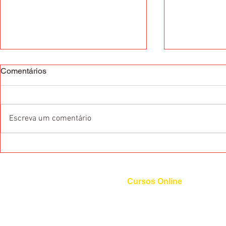
Comentários
Escreva um comentário
O que são as Certificações
Dicas de pr
Internacionais de Idiomas?
Francês
Cursos Online
Curso de Inglês
Curso de Espanhol