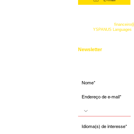
Intensivo: Intermediário
Intensivo: Avançado
*Este número funciona apenas
telefone. Além dele você pode 
Conversação
empresa pelo e-mail
financeiro
fanpage
YSPANUS Languages
,
Instrumental
e pelo chat online de nosso site
Entrevista de Emprego
Aulas Particulares
Newsletter
Para Viagens