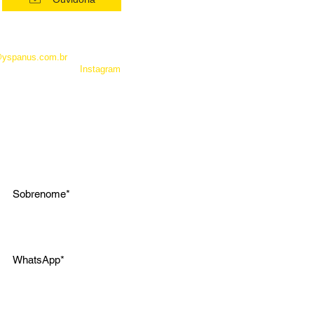
 como Whatsapp, não é um
entrar em contato com a
@yspanus.com.br
, pela nossa
 pelo diret de nosso
Instagram
.