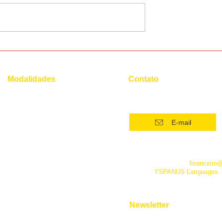
onúncia do
12 cafeterias mais
encantadoras do mundo
Modalidades
Contato
(21) 96554 - 4400*
Superintensivo
Intensivo: Iniciante
E-mail
Intensivo: Intermediário
Intensivo: Avançado
*Este número funciona apenas
telefone. Além dele você pode 
Conversação
empresa pelo e-mail
financeiro
fanpage
YSPANUS Languages
,
Instrumental
e pelo chat online de nosso site
Entrevista de Emprego
Aulas Particulares
Newsletter
Para Viagens