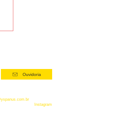
Ouvidoria
 como Whatsapp, não é um
entrar em contato com a
@yspanus.com.br
, pela nossa
 pelo diret de nosso
Instagram
.