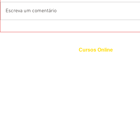
Escreva um comentário
O que são as Certificações
Dicas de pr
Internacionais de Idiomas?
Francês
Cursos Online
Curso de Inglês
Curso de Espanhol
Curso de Italiano
Curso de Alemão
Curso de Francês
Curso de Mandarim
Curso de Coreano
Curso de Russo
Curso de Árabe