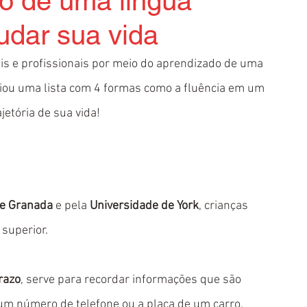
o de uma língua
udar sua vida
s e profissionais por meio do aprendizado de uma 
riou uma lista com 4 formas como a fluência em um 
etória de sua vida!
de Granada
 e pela 
Universidade de York
, crianças 
 superior. 
razo
, serve para recordar informações que são 
m número de telefone ou a placa de um carro.