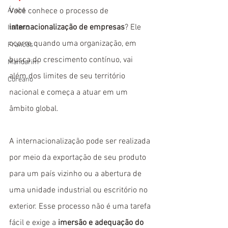
Árabe
Você conhece o processo de 
internacionalização de empresas
? Ele 
Italiano
ocorre quando uma organização, em 
Francês
busca do crescimento contínuo, vai 
Mandarim
além dos limites de seu território 
Coreano
nacional e começa a atuar em um 
âmbito global.
A internacionalização pode ser realizada 
por meio da exportação de seu produto 
para um país vizinho ou a abertura de 
uma unidade industrial ou escritório no 
exterior. Esse processo não é uma tarefa 
fácil e exige a 
imersão e adequação do 