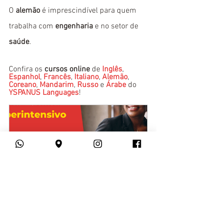
O 
alemão
 é imprescindível para quem 
trabalha com 
engenharia
 e no setor de 
saúde
.
Confira os 
cursos online
 de 
Inglês
, 
Espanhol
, 
Francês
, 
Italiano
, 
Alemão
, 
Coreano
, 
Mandarim
, 
Russo
 e 
Árabe
 do 
YSPANUS Languages
!
Superintensivo Online - Julho de 
2022
Comprar