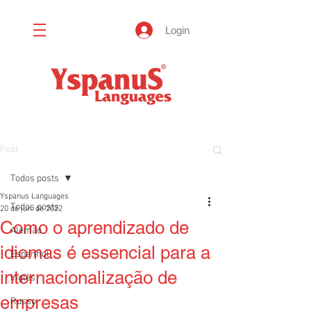
Login
Post
Todos posts
Yspanus Languages
Todos posts
20 de jun. de 2022
Como o aprendizado de
Alemão
idiomas é essencial para a
Espanhol
internacionalização de
Inglês
empresas
Russo