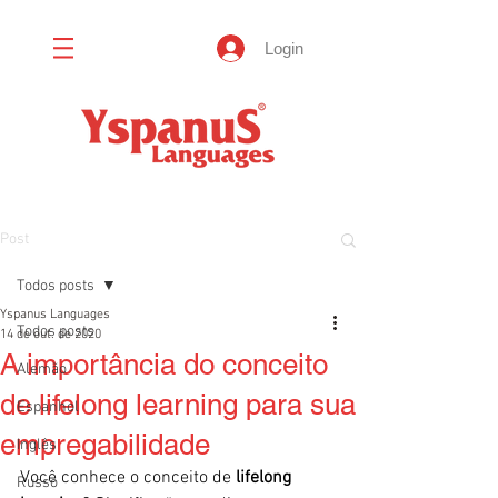
Login
Post
Todos posts
Yspanus Languages
Todos posts
14 de out. de 2020
A importância do conceito
Alemão
de lifelong learning para sua
Espanhol
empregabilidade
Inglês
Você conhece o conceito de 
lifelong 
Russo