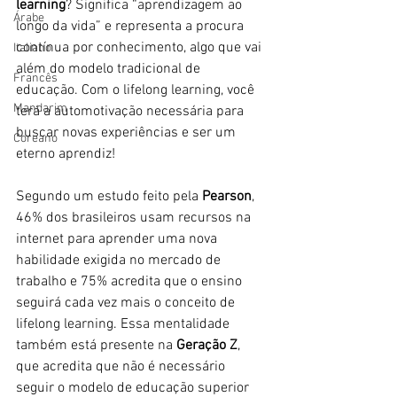
learning
? Significa “aprendizagem ao 
Árabe
longo da vida” e representa a procura 
contínua por conhecimento, algo que vai 
Italiano
além do modelo tradicional de 
Francês
educação. Com o lifelong learning, você 
Mandarim
terá a automotivação necessária para 
buscar novas experiências e ser um 
Coreano
eterno aprendiz!
Segundo um estudo feito pela 
Pearson
, 
46% dos brasileiros usam recursos na 
internet para aprender uma nova 
habilidade exigida no mercado de 
trabalho e 75% acredita que o ensino 
seguirá cada vez mais o conceito de 
lifelong learning. Essa mentalidade 
também está presente na 
Geração Z
, 
que acredita que não é necessário 
seguir o modelo de educação superior 