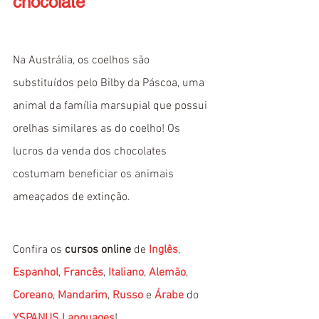
chocolate
Na Austrália, os coelhos são 
substituídos pelo Bilby da Páscoa, uma 
animal da família marsupial que possui 
orelhas similares as do coelho! Os 
lucros da venda dos chocolates 
costumam beneficiar os animais 
ameaçados de extinção.
Confira os 
cursos online
 de 
Inglês
, 
Espanhol
, 
Francês
, 
Italiano
, 
Alemão
, 
Coreano
, 
Mandarim
, 
Russo
 e 
Árabe
 do 
YSPANUS Languages
!