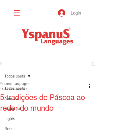
Login
Post
Todos posts
Yspanus Languages
Todos posts
14 de abr. de 2022
5 tradições de Páscoa ao
Alemão
redor do mundo
Espanhol
Inglês
Russo