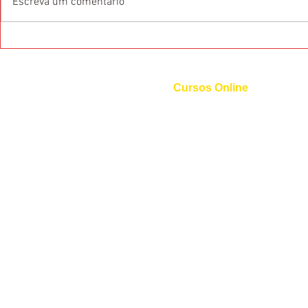
Escreva um comentário
5 coisas que você precisa
5 regras de 
saber antes de viajar para a
empresarial
China
Cursos Online
Curso de Inglês
Curso de Espanhol
Curso de Italiano
Curso de Alemão
Curso de Francês
Curso de Mandarim
Curso de Coreano
Curso de Russo
Curso de Árabe