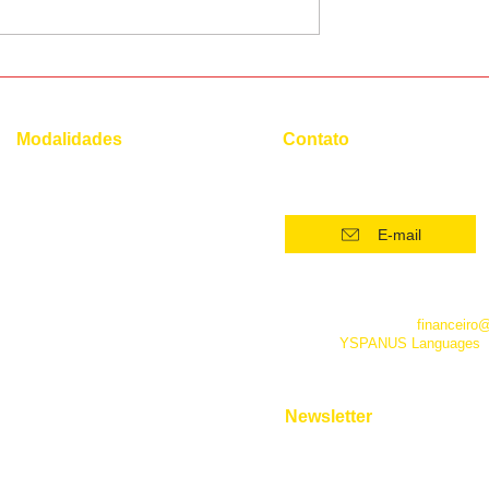
etiqueta
4 estratégias para vencer o
 chinesa
medo de falar em público 
outro idioma
Modalidades
Contato
(21) 96554 - 4400*
Superintensivo
Intensivo: Iniciante
E-mail
Intensivo: Intermediário
Intensivo: Avançado
*Este número funciona apenas
telefone. Além dele você pode 
Conversação
empresa pelo e-mail
financeiro
fanpage
YSPANUS Languages
,
Instrumental
e pelo chat online de nosso site
Entrevista de Emprego
Aulas Particulares
Newsletter
Para Viagens