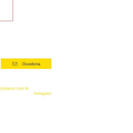
em
Ouvidoria
 como Whatsapp, não é um
entrar em contato com a
@yspanus.com.br
, pela nossa
 pelo diret de nosso
Instagram
.