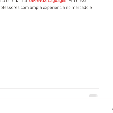
nha estudar no 
YSPANUS Laguages
! Em nosso 
professores com ampla experiência no mercado e 