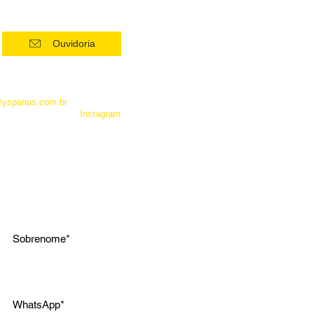
Ouvidoria
 como Whatsapp, não é um
entrar em contato com a
@yspanus.com.br
, pela nossa
 pelo diret de nosso
Instagram
.