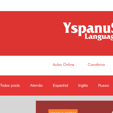
Aulas Online
Convênios
Todos posts
Alemão
Espanhol
Inglês
Russo