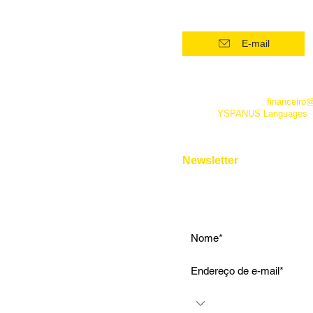
(21) 96554 - 4400*
Superintensivo
Intensivo: Iniciante
E-mail
Intensivo: Intermediário
Intensivo: Avançado
*Este número funciona apenas
telefone. Além dele você pode 
Conversação
empresa pelo e-mail
financeiro
fanpage
YSPANUS Languages
,
Instrumental
e pelo chat online de nosso site
Entrevista de Emprego
Aulas Particulares
Newsletter
Para Viagens