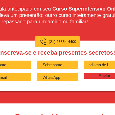
cula antecipada em seu
Curso Superintensivo Onl
 leva um presentão: outro curso inteiramente gratu
 repassado para um amigo ou familiar!
(21) 96554-4400
Inscreva-se e receba presentes secretos
Enviar