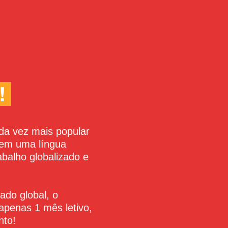
!
da vez mais popular
a em uma língua
abalho globalizado e
do global, o
apenas 1 mês letivo,
nto!