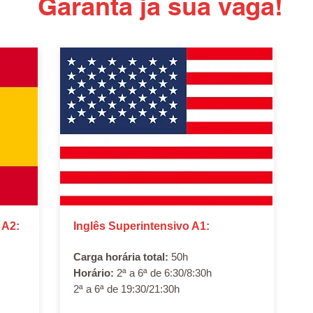
Garanta já sua vaga!
 A2:
Inglês Superintensivo A1:
Carga horária total:
50h
Horário:
2ª a 6ª de 6:30/8:30h
2ª a 6ª de 19:30/21:30h