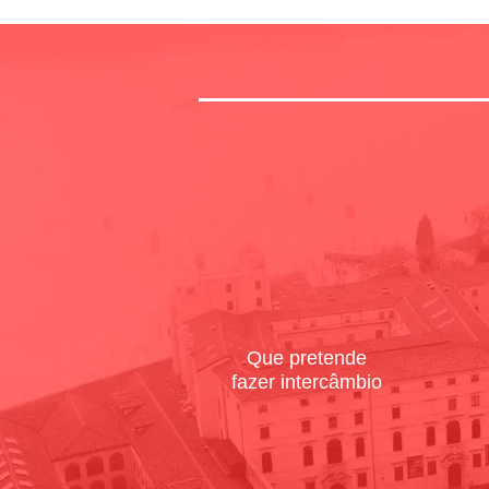
Que pretende
fazer intercâmbio