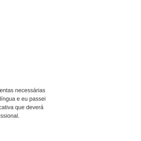
mentas necessárias
íngua e eu passei
cativa que deverá
ssional.