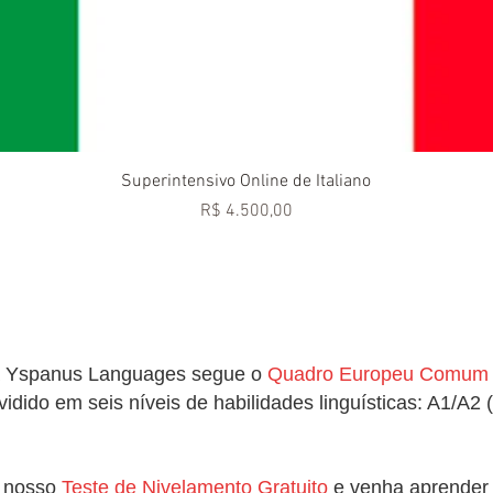
Visualização rápida
Superintensivo Online de Italiano
Preço
R$ 4.500,00
 da Yspanus Languages segue o
Quadro Europeu Comum d
vidido em seis níveis de habilidades linguísticas: A1/A2
e nosso
Teste de Nivelamento Gratuito
e venha aprender 