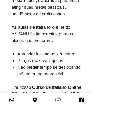
modalidades, elaboradas para você
atingir suas metas pessoais,
acadêmicas ou profissionais.
As
aulas de Italiano online
do
YSPANUS são perfeitas para os
alunos que procuram:
Aprender Italiano no seu ritmo.
Preços mais vantajosos.
Não perder tempo se deslocando
até um curso presencial.
Em nosso
Curso de Italiano Online
B2 + C1 + C2 + Preparatório CILS
,
as aulas são feitas por meio de
videoconferência e, logo após o seu
término, são liberadas para você
assistir quantas vezes quiser. Aqui
você encontrará: