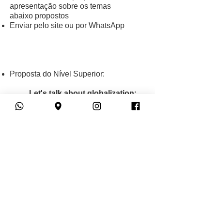
apresentação sobre os temas
abaixo propostos
Enviar pelo site ou por WhatsApp
Proposta do Nível Superior:
Let's talk about globalization:
Do you think it's posible to ignore
globalization?
Is globalization good for the
world?
How has globalization affected
your life?
What's the future of globalization?​
(21) 98552-
8008