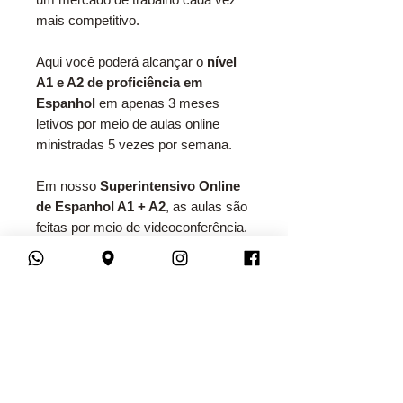
mais competitivo.
Aqui você poderá alcançar o
nível
A1 e A2 de proficiência em
Espanhol
em apenas 3 meses
letivos por meio de aulas online
ministradas 5 vezes por semana.
Em nosso
Superintensivo Online
de Espanhol A1 + A2
, as aulas são
feitas por meio de videoconferência.
As
aulas online
do
YSPANUS
são
perfeitas para os alunos que
procuram:
Aprender Espanhol com um
excelente custo-benefício.
Não perder tempo se deslocando