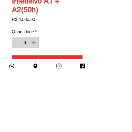
Intensivo A1 +
A2(50h)
Preço
R$ 4.500,00
Quantidade
*
ADICIONAR AO CARRINHO
Oportunidade única de, em apenas
em torno de 1 mês e meio letivo,
concluir o ciclo A1 (Iniciante) + A2
(Básico) completo de Espanhol.