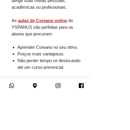
atingir suas metas pessoais,
acadêmicas ou profissionais.
As
aulas de Coreano online
do
YSPANUS são perfeitas para os
alunos que procuram:
Aprender Coreano no seu ritmo.
Preços mais vantajosos.
Não perder tempo se deslocando
até um curso presencial.
Em nosso
Preparatório TOPIK
, as
aulas são feitas por meio de
videoconferência e, logo após o seu
término, são liberadas para você
assistir quantas vezes quiser. Aqui
você encontrará:
Aulas ao vivo com interação