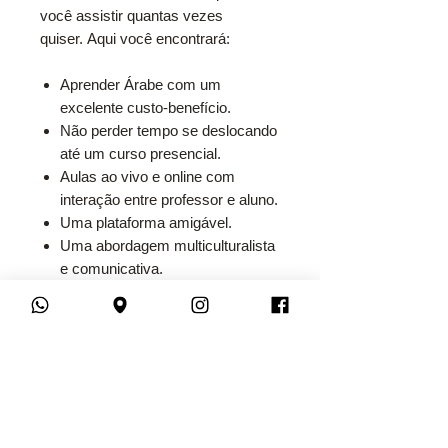
você assistir quantas vezes
quiser. Aqui você encontrará:
Aprender Árabe com um
excelente custo-benefício.
Não perder tempo se deslocando
até um curso presencial.
Aulas ao vivo e online com
interação entre professor e aluno.
Uma plataforma amigável.
Uma abordagem multiculturalista
e comunicativa.
Emissão de certificado de
proficiência e declaração de
frequência.
Teste de nivelamento gratuito em
5 idiomas: inglês, espanhol,
francês, italiano e alemão.
Convênios e parcerias com