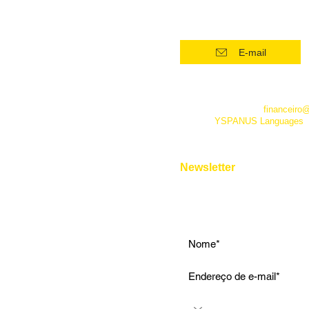
(21) 96554 - 4400*
Superintensivo
Intensivo: Iniciante
E-mail
Intensivo: Intermediário
Intensivo: Avançado
*Este número funciona apenas
telefone. Além dele você pode 
Conversação
empresa pelo e-mail
financeiro
fanpage
YSPANUS Languages
,
Instrumental
e pelo chat online de nosso site
Entrevista de Emprego
Aulas Particulares
Newsletter
Para Viagens