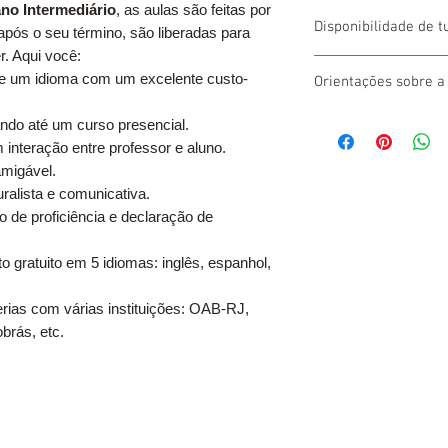
ano Intermediário
, as aulas são feitas por
Disponibilidade de t
após o seu término, são liberadas para
r. Aqui você:
- Ao adquirir esse form
de um idioma com um excelente custo-
Orientações sobre a 
que poderá ser encaix
que escolher que func
Após efetivar sua matr
ndo até um curso presencial.
alunos e a formação d
empresa para o preenc
 interação entre professor e aluno.
- É proibido escolher
documentação da matríc
migável.
de R$200,00 e confirma
ralista e comunicativa.
trabalharmos com qu
o de proficiência e declaração de
o gratuito em 5 idiomas: inglês, espanhol,
erias com várias instituições: OAB-RJ,
obrás, etc.