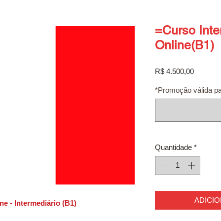
=Curso Inte
Online(B1)
Preço
R$ 4.500,00
*Promoção válida pa
Quantidade
*
ADICI
ne - Intermediário (B1)