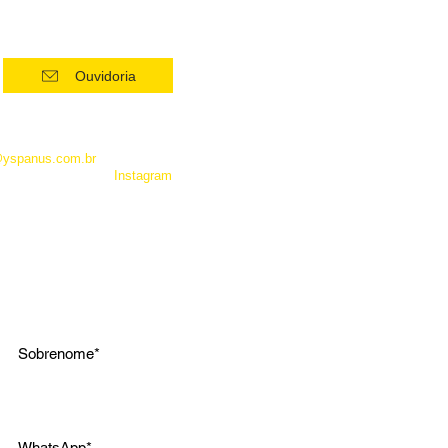
Ouvidoria
 como Whatsapp, não é um
entrar em contato com a
@yspanus.com.br
, pela nossa
 pelo diret de nosso
Instagram
.