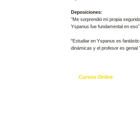
Deposiciones:
"Me sorprendió mi propia seguridad 
Yspanus fue fundamental en eso".
“Estudiar en Yspanus es fantásti
dinámicas y el profesor es genial
Cursos Online
Curso de Inglês
Curso de Espanhol
Curso de Italiano
Curso de Alemão
Curso de Francês
Curso de Mandarim