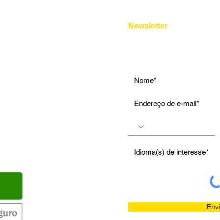
e pelo chat online de nosso site
Entrevista de Emprego
Aulas Particulares
Newsletter
Para Viagens
Envi