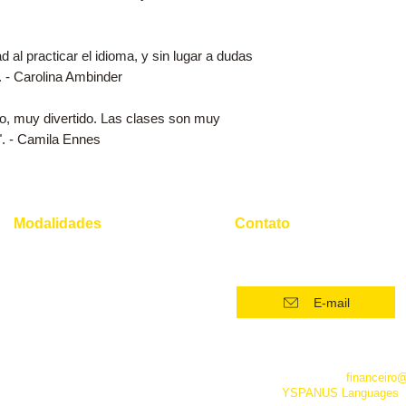
al practicar el idioma, y ​​sin lugar a dudas
 - Carolina Ambinder
co, muy divertido. Las clases son muy
 ". - Camila Ennes
Modalidades
Contato
(21) 96554 - 4400*
Superintensivo
Intensivo: Iniciante
E-mail
Intensivo: Intermediário
Intensivo: Avançado
*Este número funciona apenas
telefone. Além dele você pode 
Conversação
empresa pelo e-mail
financeiro
fanpage
YSPANUS Languages
,
Instrumental