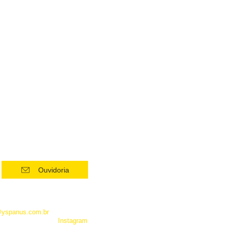
Ouvidoria
 como Whatsapp, não é um
entrar em contato com a
@yspanus.com.br
, pela nossa
 pelo diret de nosso
Instagram