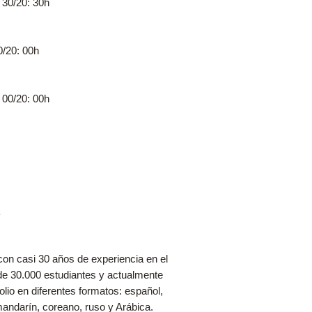
 30/20: 30h
0/20: 00h
 00/20: 00h
 casi 30 años de experiencia en el
e 30.000 estudiantes y actualmente
lio en diferentes formatos: español,
 mandarín, coreano, ruso y Arábica.