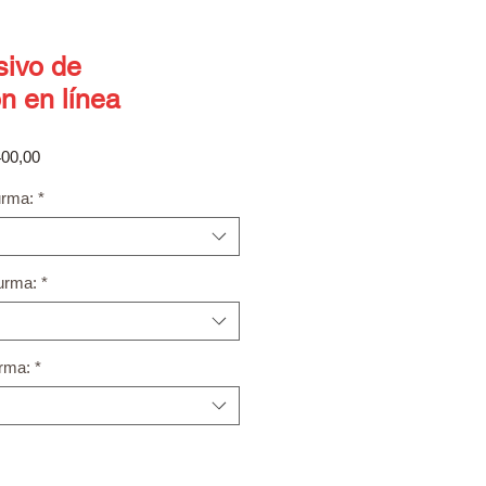
sivo de
n en línea
Preço
400,00
promocional
urma:
*
urma:
*
urma:
*