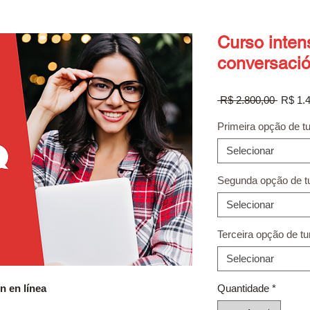
Curso inten
conversació
Preço
 R$ 2.800,00 
R$ 1.
normal
Primeira opção de t
Selecionar
Segunda opção de t
Selecionar
Terceira opção de t
Selecionar
n en línea
Quantidade
*