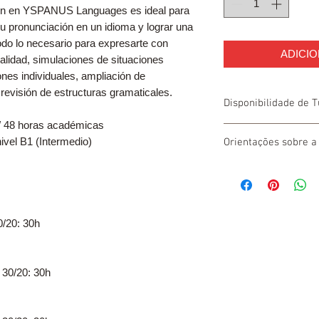
ón en YSPANUS Languages ​​es ideal para
u pronunciación en un idioma y lograr una
odo lo necesario para expresarte con
ADICI
alidad, simulaciones de situaciones
nes individuales, ampliación de
 revisión de estructuras gramaticales.
Disponibilidade de 
 48 horas académicas
- Ao adquirir esse form
ivel B1 (Intermedio)
Orientações sobre a 
que poderá ser encaix
que escolher que fun
Após efetivar sua matr
alunos.
empresa para o preenc
- É proibido escolher
documentação da matríc
de R$200,00 e confirma
0/20: 30h
trabalharmos com qu
 30/20: 30h